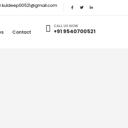
r.kuldeep00521@gmail.com
CALL US NOW
+91 9540700521
es
Contact