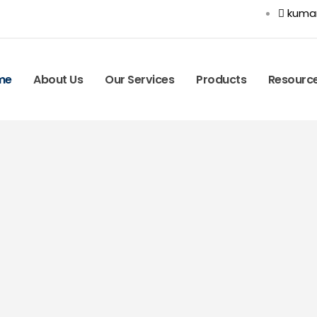
kuma
me
About Us
Our Services
Products
Resourc